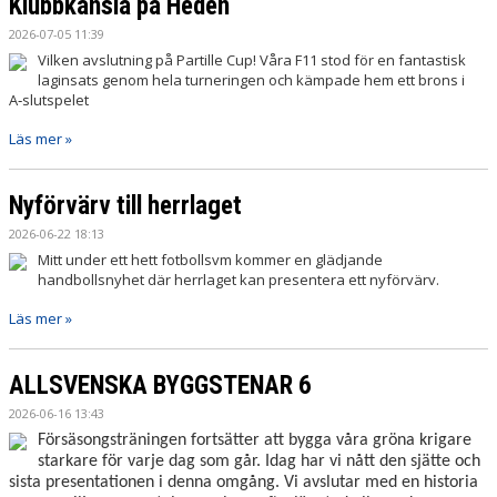
Klubbkänsla på Heden
2026-07-05 11:39
Vilken avslutning på Partille Cup! Våra F11 stod för en fantastisk
laginsats genom hela turneringen och kämpade hem ett brons i
A‑slutspelet
Läs mer »
Nyförvärv till herrlaget
2026-06-22 18:13
Mitt under ett hett fotbollsvm kommer en glädjande
handbollsnyhet där herrlaget kan presentera ett nyförvärv.
Läs mer »
ALLSVENSKA BYGGSTENAR 6
2026-06-16 13:43
Försäsongsträningen fortsätter att bygga våra gröna krigare
starkare för varje dag som går. Idag har vi nått den sjätte och
sista presentationen i denna omgång. Vi avslutar med en historia