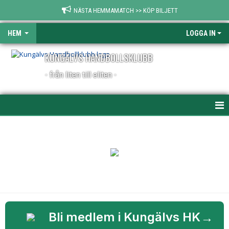
NÄSTA HEMMAMATCH >> KÖP BILJETT
HEM
LOGGA IN
KUNGÄLVS HANDBOLLSKLUBB
- från liten till eliten -
HEM
NYHETER
FÖRENINGSINFO
KONTAKT
→
Bli medlem i Kungälvs HK
KALENDER