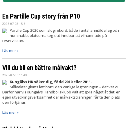
MATCHER
En Partille Cup story från P10
ARRANGEMANG
2026-07-08 15:51
KHK PARTNER
Partille Cup 2026 som slog rekord, både i antal anmälda lag och i
hur snabbt platserna tog slut innebar att vi hamnade på
reservlistan.
STÖTTA KHK
Läs mer »
DOKUMENT
Vill du bli en bättre målvakt?
2026-07-05 11:49
Kungälvs HK söker dig, född 2010 eller 2011.
Målvakter glöms lätt bort i den vanliga lagträningen – det vet vi.
Därför har vi i Kungälvs Handbollsklubb valt att göra något åt det: en
egen utvecklingsverksamhet där målvaktsträningen får ta den plats
den förtjänar.
Läs mer »