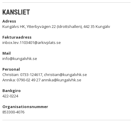
MATCHER
KANSLIET
ARRANGEMANG
Adress
Kungälvs HK, Ytterbyvägen 22 (Idrottshallen), 442 35 Kungälv
KHK PARTNER
Fakturaadress
inbox.lev.1103401@arkivplats.se
STÖTTA KHK
Mail
DOKUMENT
info@kungalvhk.se
Personal
Christian: 0733-124617, christian@kungalvhk.se
Annika: 0790-02 49 27 annika@kungalvhk.se
Bankgiro
422-0224
Organisationsnummer
853300-4076