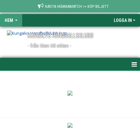
NÄSTA HEMMAMATCH >> KÖP BILJETT
HEM
LOGGA IN
KUNGÄLVS HANDBOLLSKLUBB
- från liten till eliten -
HEM
NYHETER
FÖRENINGSINFO
KONTAKT
KALENDER