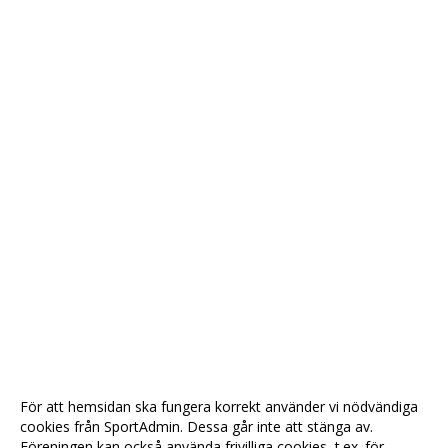
För att hemsidan ska fungera korrekt använder vi nödvändiga
cookies från SportAdmin. Dessa går inte att stänga av.
Föreningen kan också använda frivilliga cookies, t.ex. för