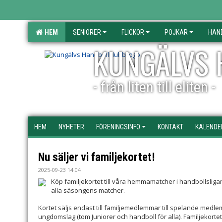
HEM
SENIORER
FLICKOR
POJKAR
HAN
KUNGÄLVS 
- från liten till eliten -
HEM
NYHETER
FÖRENINGSINFO
KONTAKT
KALENDE
Nu säljer vi familjekortet!
2025-09-23 14:04
Köp familjekortet till våra hemmamatcher i handbollsligan
alla säsongens matcher.
Kortet säljs endast till familjemedlemmar till spelande medl
ungdomslag (tom Juniorer och handboll för alla). Familjekorte