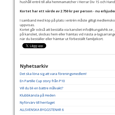
hushåll entré till alla hemmamatcher i Herrar Div 1S och Han
Kortet har ett värde av 2 750 kr per person - nu erbjuder
I samband med köp på plats i entrén måste giltigt medlemsk
uppvisas.
Kortet går också att beställa via kansliet info@kungalvhk.se
på kansliet, skickas hem eller hämtas vid nästa a-lagsarran
när du beställer eller hämtar ut förbeställt familjekort.
Nyhetsarkiv
Det ska löna sig att vara föreningsmedlem!
En Partille Cup story från P10
Vill du bli en bättre målvakt?
Klubbkänsla på Heden
Nyförvärv till herrlaget
ALLSVENSKA BYGGSTENAR 6