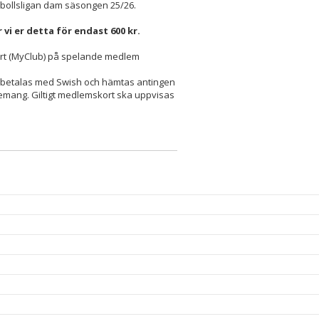
dbollsligan dam säsongen 25/26.
 vi er detta för endast 600 kr.
ort (MyClub) på spelande medlem
 , betalas med Swish och hämtas antingen
gemang. Giltigt medlemskort ska uppvisas