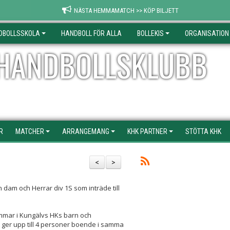
NÄSTA HEMMAMATCH >> KÖP BILJETT
DBOLLSSKOLA
HANDBOLL FÖR ALLA
BOLLEKIS
ORGANISATION
HANDBOLLSKLUBB
R
MATCHER
ARRANGEMANG
KHK PARTNER
STÖTTA KHK
<
>
 dam och Herrar div 1S som inträde till
emmar i Kungälvs HKs barn och
t ger upp till 4 personer boende i samma