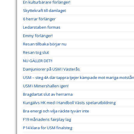
En kulturbärare förlänger!
Skyttekraft till damlaget
6 herrar förlänger
Ledarstaben formas
Emmy förlänger!
Resan tillbaka börjar nu
Resan tog slut
NU GÄLLER DET!!
Damjuniorer på USM I Västerås
USM – steg 4A där tappra tjejer kämpade mot mariga motstå
USM i Mimershallen igen!
Bragdartat slut av herrarna
Kungälvs HK med i Handboll Västs spelarutbildning
Bra energi och vilja räckte tyvärr inte
F19 månadens fairplay lag
P14 klara för USM finalsteg