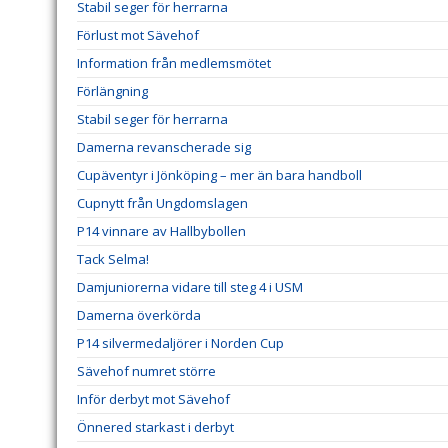
Stabil seger för herrarna
Förlust mot Sävehof
Information från medlemsmötet
Förlängning
Stabil seger för herrarna
Damerna revanscherade sig
Cupäventyr i Jönköping – mer än bara handboll
Cupnytt från Ungdomslagen
P14 vinnare av Hallbybollen
Tack Selma!
Damjuniorerna vidare till steg 4 i USM
Damerna överkörda
P14 silvermedaljörer i Norden Cup
Sävehof numret större
Inför derbyt mot Sävehof
Önnered starkast i derbyt